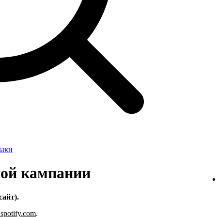
зыки
ной кампании
сайт).
s.spotify.com
.