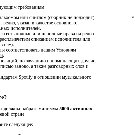
ледующим требованиям:
альбомом или синглом (сборник не подходит).
 релиз, указан в качестве основного.
овных исполнителей.
ла есть полные или неполные права на релиз.
 расплывчатым описанием исполнителя или
 сна»).
жны соответствовать нашим
Условиям
ей
.
омпозиций, по звучанию напоминающих другие,
аписью заново, а также разговорных слов и
андартам Spotify в отношении музыкального
ee?
 вы должны набрать минимум
5000 активных
евой стране.
айте следующее: