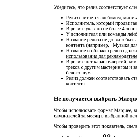
Убедитесь, что релиз соответствует с
Релиз считается альбомом, мини-
Исполнитель, который продвигает
В релизе указано не более 4 осн
У исполнителя или команды лейб
Название релиза не должно быть
контента (например, «Музыка для
Название и обложка релиза дол
использования для рекламодател
В релизе нет караоке-версий, к
треков с другим мастерингом и з
белого шума.
Релиз должен соответствовать ст
контента.
Не получается выбрать Marqu
Чтобы использовать формат Marquee,
слушателей за месяц
в выбранной цел
Чтобы проверить этот показатель, сдел