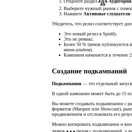
Откройте раздел
Аудитория
Выберите нужный рынок с помо
Нажмите
Активные слушатели 
Убедитесь, что релиз соответствует д
Это новый релиз в Spotify.
Это не ремикс.
Более 50 % треков публикуются в
мини-альбом).
Кампания начинается в течение 2
Создание подкампаний
Подкампания
— это отдельный запуск
В одной кампании может быть до 15 п
Вы можете создавать подкампании с ра
форматов (Marquee или Showcase), рын
продвижением и отслеживать его резул
Можно копировать подкампании и внос
значок
рядом с подкампанией, а 