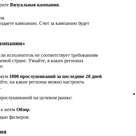
рите
Визуальная кампания
.
ия.
оздаете кампанию. Счет за кампанию будет
Кампании»
сли исполнитель не соответствует требованиям
емой стране. Узнайте, в каких регионах
e.
имум
1000 прослушиваний за последние 28 дней
айте, на какие регионы можно настроить
.
 прослушиваний на целевом рынке:
, а затем
Обзор
.
щью фильтров.
ния