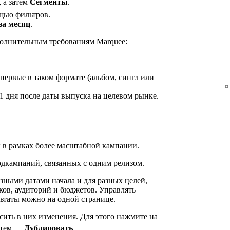
, а затем
Сегменты
.
щью фильтров.
за месяц
.
ополнительным требованиям Marquee:
первые в таком формате (альбом, сингл или
1 дня после даты выпуска на целевом рынке.
 в рамках более масштабной кампании.
одкампаний, связанных с одним релизом.
зными датами начала и для разных целей,
ков, аудиторий и бюджетов. Управлять
ьтаты можно на одной странице.
ить в них изменения. Для этого нажмите на
затем —
Дублировать
.