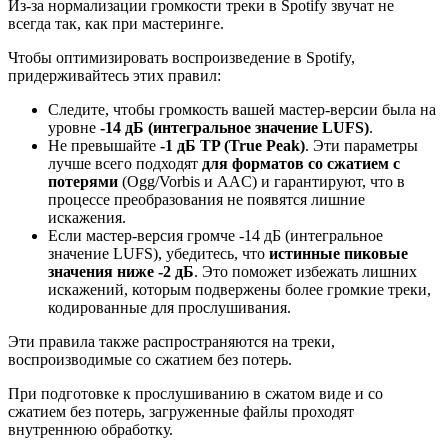
Из-за нормализации громкости треки в Spotify звучат не
всегда так, как при мастеринге.
Чтобы оптимизировать воспроизведение в Spotify,
придерживайтесь этих правил:
Следите, чтобы громкость вашей мастер-версии была на
уровне
-14 дБ (интегральное значение LUFS)
.
Не превышайте
-1 дБ TP (True Peak)
. Эти параметры
лучше всего подходят
для форматов со сжатием с
потерями
(Ogg/Vorbis и AAC) и гарантируют, что в
процессе преобразования не появятся лишние
искажения.
Если мастер-версия громче -14 дБ (интегральное
значение LUFS), убедитесь, что
истинные пиковые
значения ниже -2 дБ
. Это поможет избежать лишних
искажений, которым подвержены более громкие треки,
кодированные для прослушивания.
Эти правила также распространяются на треки,
воспроизводимые со сжатием без потерь.
При подготовке к прослушиванию в сжатом виде и со
сжатием без потерь, загруженные файлы проходят
внутреннюю обработку.