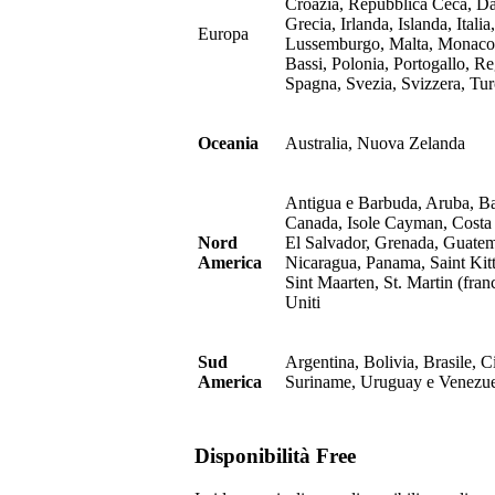
Croazia, Repubblica Ceca, Da
Grecia, Irlanda, Islanda, Itali
Europa
Lussemburgo, Malta, Monaco,
Bassi, Polonia, Portogallo, R
Spagna, Svezia, Svizzera, Tur
Oceania
Australia, Nuova Zelanda
Antigua e Barbuda, Aruba, Bah
Canada, Isole Cayman, Costa
Nord
El Salvador, Grenada, Guatem
America
Nicaragua, Panama, Saint Kitt
Sint Maarten, St. Martin (fran
Uniti
Sud
Argentina, Bolivia, Brasile, 
America
Suriname, Uruguay e Venezue
Disponibilità Free