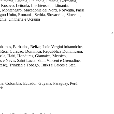
nimarca, Estonia, Finlandia, Francia, Germania,
a, Kosovo, Lettonia, Liechtenstein, Lituania,
 Montenegro, Macedonia del Nord, Norvegia, Paesi
egno Unito, Romania, Serbia, Slovacchia, Slovenia,
chia, Ungheria e Ucraina
amas, Barbados, Belize, Isole Vergini britanniche,
 Rica, Curacao, Dominica, Repubblica Dominicana,
ala, Haiti, Honduras, Giamaica, Messico,
s e Nevis, Saint Lucia, Saint Vincent e Grenadine,
cese), Trinidad e Tobago, Turks e Caicos e Stati
Cile, Colombia, Ecuador, Guyana, Paraguay, Perù,
la