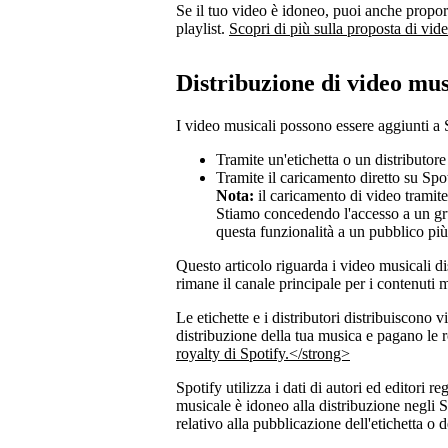
Se il tuo video è idoneo, puoi anche proporl
playlist.
Scopri di più sulla proposta di vid
Distribuzione di video mus
I video musicali possono essere aggiunti a 
Tramite un'etichetta o un distributore
Tramite il caricamento diretto su Spot
Nota:
il caricamento di video tramite
Stiamo concedendo l'accesso a un grup
questa funzionalità a un pubblico pi
Questo articolo riguarda i video musicali dis
rimane il canale principale per i contenuti 
Le etichette e i distributori distribuiscono
distribuzione della tua musica e pagano le r
royalty di Spotify.</strong>
Spotify utilizza i dati di autori ed editori
musicale è idoneo alla distribuzione negli S
relativo alla pubblicazione dell'etichetta o d