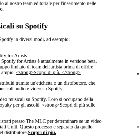
o al nostro team editoriale per l'inserimento nelle
eo
.
icali su Spotify
Spotify in diversi modi, ad esempio:
ify for Artists
 Spotify for Artists è attualmente in versione beta.
po limitato di team dell'artista prima di offrire
ù ampio.
<strong>Scopri di più. </strong>
tribuiti tramite un'etichetta o un distributore, che
musicali audio e video su Spotify.
 video musicali su Spotify. Loro si occupano della
oyalty per gli ascolti.
<strong>Scopri di più sulle
 registrati presso The MLC per determinare se un video
tati Uniti. Questo processo è separato da quello
el distributore.
Scopri di più.