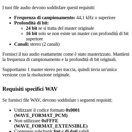
I tuoi file audio devono soddisfare questi requisiti:
Frequenza di campionamento:
44,1 kHz o superiore
Profondità di bit:
24 bit
se si tratta del master originale
16 bit
solo se non esiste un master con profondità di bit
superiore
Canali:
stereo (2 canali)
Fornisci il tuo audio esattamente come è stato masterizzato. Mantieni
la frequenza di campionamento e la profondità di bit originali.
Supportiamo 1 master stereo per traccia, quindi invia un'unica
versione con la risoluzione originale.
Requisiti specifici WAV
Se fornisci file WAV, devono soddisfare i seguenti requisiti:
Utilizzare il codice formato
0x0001
(WAVE_FORMAT_PCM)
Non utilizzare
0xFFFE
(WAVE_FORMAT_EXTENSIBLE)
Contenere subchunk
fmt
e
di dati
validi