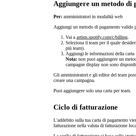
Aggiungere un metodo di
Per:
amministratori in modalità web
Aggiungi un metodo di pagamento valido p
Vai a
artists.spotify.com/c/billing
.
Seleziona il team per il quale deside
più team).
Aggiungi le informazioni della carta
Nota:
non puoi aggiungere un metodo 
campagne display non sono disponibi
Gli amministratori e gli editor del team po
creare una campagna.
Puoi aggiungere solo una carta per team.
Ciclo di fatturazione
L'addebito sulla tua carta di pagamento vien
fatturazione nella valuta di fatturazione loca
La soglia di fatturazione si basa sullo stori