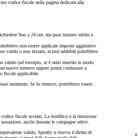
tuo codice fiscale nella pagina dedicata alla
ichiedere fino a 24 ore, ma puoi iniziare subito a
, potrebbero non essere applicate imposte aggiuntive
non valido o non inviato, ai tuoi addebiti potrebbero
n valido (ad esempio, se è stato inserito in modo
rire un nuovo numero oppure potrai continuare a
 fiscale applicabile.
alsiasi momento. Se lo rimuovi, potrebbero essere
l codice fiscale inviato. La modifica o la rimozione
ua tassazione, anche durante le campagne attive.
uivalente valido, Spotify si riserva il diritto di
e dovute ai sensi della legge applicabile.