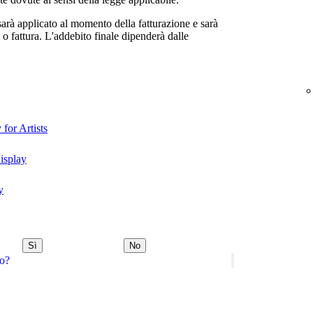
sarà applicato al momento della fatturazione e sarà
 o fattura. L'addebito finale dipenderà dalle
 for Artists
display
y
Sì
No
do?