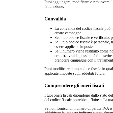
Puoi aggiungere, modificare o rimuovere il 
fatturazione.
Convalida
La convalida del codice fiscale può r
creare campagne
Se il tuo codice fiscale è verificato
Se il tuo codice fiscale è personale, 
essere applicate imposte
Se il numero viene restituito come no
errato), avrai la possibilità di inse
prenotare campagne con il trattamento
Puoi modificare il tuo codice fiscale in qu
applicate imposte sugli addebiti futuri.
Comprendere gli oneri fiscali
I tuoi oneri fiscali dipendono dallo stato de
del codice fiscale potrebbe influire sulla t
Se non fornisci un numero di partita IVA o eq
addebitare le imposte indirette eventualment