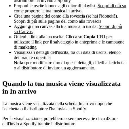
distributore ha inviato a Spotify
Proponi le uscite idonee agli editor di playlist.
Scopri di più su
come proporre la tua musica in arrivo
Crea una pagina del conto alla rovescia (se hai l'idoneità).
Scopri di più sulle pagine del conto alla rovescia
Aggiungi una canvas alla tua musica in uscita.
Scopri di più
su Canvas
Ottieni il link alla tua uscita. Clicca su
Copia URI
per
utilizzare il link per il salvataggio in anteprima e le campagne
di marketing
Visualizza i dettagli dell'uscita, tra cui data di uscita, elenco
dei brani e copertina
Nota:
per modificare uno di questi dettagli, chiedi all'etichetta
o al distributore di inviare un aggiornamento.
Quando la tua musica viene visualizzata
in In arrivo
La musica viene visualizzata nella scheda In arrivo dopo che
l'etichetta o il distributore l'ha inviata a Spotify.
Per la visualizzazione, potrebbero essere necessarie circa 48 ore
dall'invio a Spotify tramite il distributore.