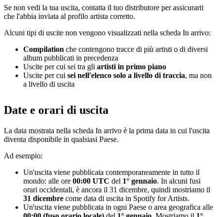
Se non vedi la tua uscita, contatta il tuo distributore per assicurarti
che l'abbia inviata al profilo artista corretto.
Alcuni tipi di uscite non vengono visualizzati nella scheda In arrivo:
Compilation
che contengono tracce di più artisti o di diversi
album pubblicati in precedenza
Uscite per cui sei tra gli
artisti in primo piano
Uscite per cui
sei nell'elenco solo a livello di traccia
, ma non
a livello di uscita
Date e orari di uscita
La data mostrata nella scheda In arrivo è la prima data in cui l'uscita
diventa disponibile in qualsiasi Paese.
Ad esempio:
Un'uscita viene pubblicata contemporaneamente in tutto il
mondo: alle ore
00:00 UTC
del
1° gennaio
. In alcuni fusi
orari occidentali, è ancora il 31 dicembre, quindi mostriamo il
31 dicembre
come data di uscita in Spotify for Artists.
Un'uscita viene pubblicata in ogni Paese o area geografica alle
00:00 (fuso orario locale)
del
1° gennaio
. Mostriamo il
1°