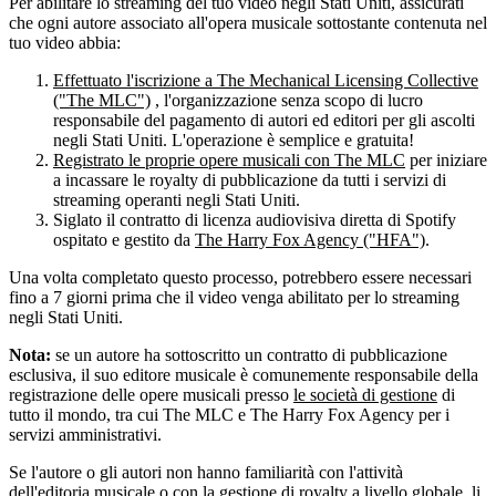
Per abilitare lo streaming del tuo video negli Stati Uniti, assicurati
che ogni autore associato all'opera musicale sottostante contenuta nel
tuo video abbia:
Effettuato l'iscrizione a The Mechanical Licensing Collective
("The MLC")
, l'organizzazione senza scopo di lucro
responsabile del pagamento di autori ed editori per gli ascolti
negli Stati Uniti. L'operazione è semplice e gratuita!
Registrato le proprie opere musicali con The MLC
per iniziare
a incassare le royalty di pubblicazione da tutti i servizi di
streaming operanti negli Stati Uniti.
Siglato il contratto di licenza audiovisiva diretta di Spotify
ospitato e gestito da
The Harry Fox Agency ("HFA")
.
Una volta completato questo processo, potrebbero essere necessari
fino a 7 giorni prima che il video venga abilitato per lo streaming
negli Stati Uniti.
Nota:
se un autore ha sottoscritto un contratto di pubblicazione
esclusiva, il suo editore musicale è comunemente responsabile della
registrazione delle opere musicali presso
le società di gestione
di
tutto il mondo, tra cui The MLC e The Harry Fox Agency per i
servizi amministrativi.
Se l'autore o gli autori non hanno familiarità con l'attività
dell'editoria musicale o con la gestione di royalty a livello globale, li