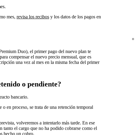
es.
ismo mes,
revisa los recibos
y los datos de los pagos en
 a Premium Duo), el primer pago del nuevo plan te
l para compensar el nuevo precio mensual, que es
cripción una vez al mes en la misma fecha del primer
tenido o pendiente?
racto bancario.
 o en proceso, se trata de una retención temporal
prevista, volveremos a intentarlo más tarde. En ese
an tanto el cargo que no ha podido cobrarse como el
mos hecho un cobro.