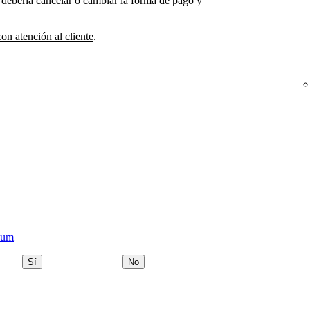
a debería cancelar o cambiar la forma de pago y
on atención al cliente
.
ium
Sí
No