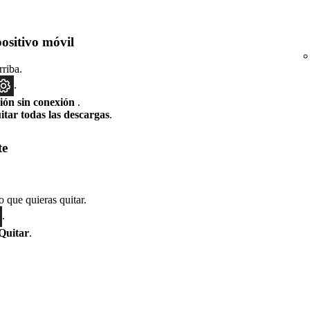
positivo móvil
rriba.
.
ión sin conexión
.
itar todas las descargas
.
te
 que quieras quitar.
.
Quitar
.