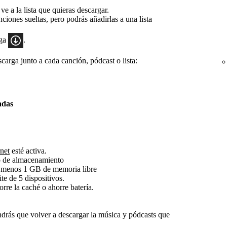
ve a la lista que quieras descargar.
ciones sueltas, pero podrás añadirlas a una lista
rga
.
carga junto a cada canción, pódcast o lista:
adas
net
esté activa.
io de almacenamiento
 menos 1 GB de memoria libre
te de 5 dispositivos.
rre la caché o ahorre batería.
tendrás que volver a descargar la música y pódcasts que