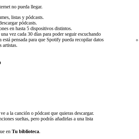
ernet no pueda llegar.
es, listas y pódcasts.
descargar pódcasts.
es en hasta 5 dispositivos distintos.
s una vez cada 30 días para poder seguir escuchando
 está pensada para que Spotify pueda recopilar datos
artistas.
o
 ve a la canción o pódcast que quieras descargar.
ciones sueltas, pero podrás añadirlas a una lista
gue en
Tu biblioteca
.