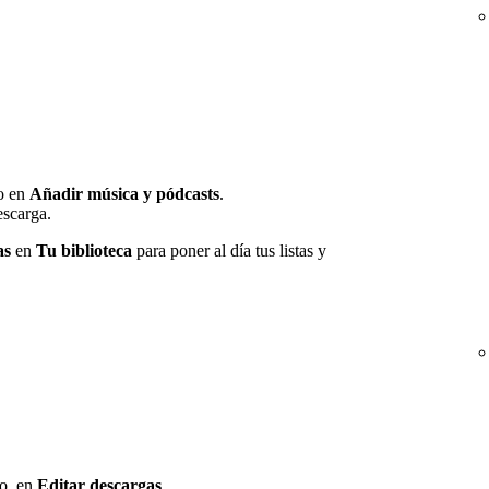
o en
Añadir música y pódcasts
.
escarga.
as
en
Tu biblioteca
para poner al día tus listas y
go, en
Editar descargas
.