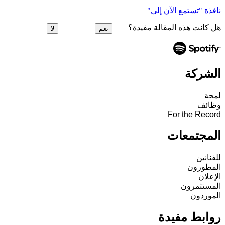
نافذة "تستمع الآن إلى"
هل كانت هذه المقالة مفيدة؟
نعم
لا
الشركة
لمحة
وظائف
For the Record
المجتمعات
للفنانين
المطورون
الإعلان
المستثمرون
الموردون
روابط مفيدة