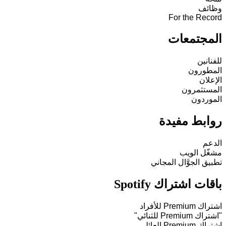
وظائف
For the Record
المجتمعات
للفنانين
المطورون
الإعلان
المستثمرون
الموردون
روابط مفيدة
الدعم
مشغّل الويب
تطبيق الجوَّال المجاني
باقات اشتراك Spotify
اشتراك Premium للأفراد
"اشتراك Premium للثنائي"
اشتراك Premium العائلي