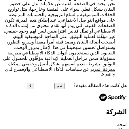
نحن نبحث في الصفحة الفنية عن علامات تدل على حضور
الفنان بشكل فعلي سواء على المنصة وخارجها، مثل تواريخ
الحفلات الموسيقية والسلع الترويجية والحسابات المرتبطة
على مواقع التواصل الاجتماعي. عند إطلاق هذه الميزة، تكون
الصفحات الفنية، التي يبدو أنها تقدم محتوى من إنشاء الذكاء
الاصطناعي أو تمثِّل فنانين افتراضيين ليس لهم وجود حقيقي،
غير مؤهَّلة لعملية التوثيق. على الساحة الموسيقية اليوم،
أصبحت أصالة الفنان ومصداقيته أمراً معقداً وسريع التطور،
وسنواصل تحسين منهجيتنا في هذا الإطار بمرور الوقت.
الفنانون الذين يستخدمون أدوات الذكاء الاصطناعي بطريقة
مسؤولة ضمن مراحل العملية الإبداعية مؤهَّلون للحصول على
التوثيق، بشرط تقديم أنفسهم بشكل أصيل وحقيقي. يمكنك
معرفة المزيد
عن سياسات الذكاء الاصطناعي والإفصاح لدى
Spotify.
هل كانت هذه المقالة مفيدة؟
نعم
لا
الشركة
لمحة