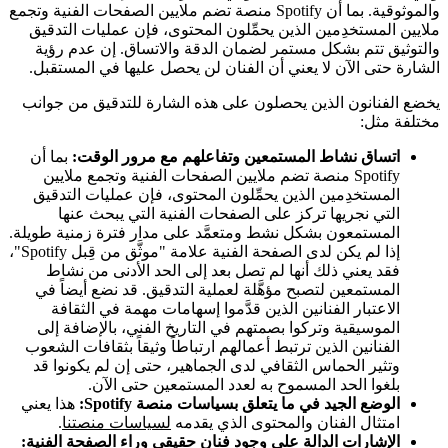
والموثوقية. بما أن Spotify منصة تضم ملايين الصفحات الفنية وتجمع
ملايين المستخدِمين الذين يحمِّلون المحتوى، فإن عمليات التدقيق
والتوثيق تتم بشكل مستمر لضمان الدقة والاتساق. إن عدم رؤية
الشارة حتى الآن لا يعني أن الفنان لن يحصل عليها في المستقبل.
يخضع الفنانون الذين يحصلون على هذه الشارة للتدقيق من جوانب
مختلفة مثل:
اتساق نشاط المستمعين وتفاعلهم مع مرور الوقت:
بما أن
Spotify منصة تضم ملايين الصفحات الفنية وتجمع ملايين
المستخدِمين الذين يحمِّلون المحتوى، فإن عمليات التدقيق
التي نجريها تركز على الصفحات الفنية التي يبحث عنها
المستمعون بشكل نشط ومتعمَّد على مدار فترة زمنية طويلة.
إذا لم يكن لدى الصفحة الفنية علامة "موثَّق من قِبل Spotify"،
فقد يعني ذلك أنها لم تصل بعد إلى الحد الأدنى من نشاط
المستمعين لتصبح مؤهَّلة لعملية التدقيق. قد نضع أيضاً في
الاعتبار الفنانين الذين قدَّموا إسهامات مهمة في الثقافة
الموسيقية وتركوا بصمتهم في التاريخ الفني، بالإضافة إلى
الفنانين الذين ترتبط أعمالهم ارتباطاً وثيقاً بثقافات الشعوب
وتثير الحماس الثقافي لدى الجماهير، حتى إن لم يكونوا قد
بلغوا الحد المسموح به لعدد المستمعين حتى الآن.
الوضع الجيد في ما يتعلق بسياسات منصة Spotify:
هذا يعني
امتثال الفنان والمحتوى الذي يقدمه
لسياسات منصتنا
.
الإشارات الدالة على وجود فنان حقيقي وراء الصفحة الفنية: