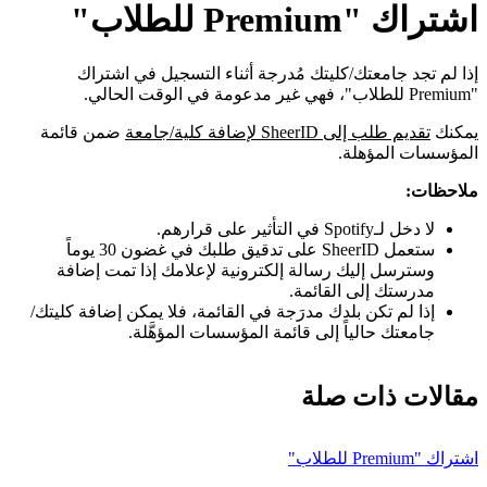
اشتراك "Premium للطلاب"
إذا لم تجد جامعتك/كليتك مُدرجة أثناء التسجيل في اشتراك
"Premium للطلاب"، فهي غير مدعومة في الوقت الحالي.
يمكنك
تقديم طلب إلى SheerID لإضافة كلية/جامعة
ضمن قائمة
المؤسسات المؤهلة.
ملاحظات:
لا دخل لـSpotify في التأثير على قرارهم.
ستعمل SheerID على تدقيق طلبك في غضون 30 يوماً
وسترسل إليك رسالة إلكترونية لإعلامك إذا تمت إضافة
مدرستك إلى القائمة.
إذا لم تكن بلدك مدرَجة في القائمة، فلا يمكن إضافة كليتك/
جامعتك حالياً إلى قائمة المؤسسات المؤهَّلة.
مقالات ذات صلة
اشتراك "Premium للطلاب"