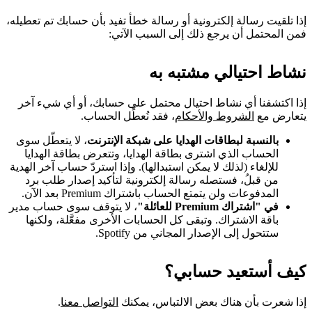
إذا تلقيت رسالة إلكترونية أو رسالة خطأ تفيد بأن حسابك تم تعطيله،
فمن المحتمل أن يرجع ذلك إلى السبب الآتي:
نشاط احتيالي مشتبه به
إذا اكتشفنا أي نشاط احتيال محتمل على حسابك، أو أي شيء آخر
يتعارض مع
الشروط والأحكام
، فقد نُعطِّل الحساب.
بالنسبة لبطاقات الهدايا على شبكة الإنترنت
، لا يتعطّل سوى
الحساب الذي اشترى بطاقة الهدايا، وتتعرض بطاقة الهدايا
للإلغاء (لذلك لا يمكن استبدالها). وإذا استردّ حساب آخر الهدية
من قبلُ، فستصله رسالة إلكترونية لتأكيد إصدار طلب برد
المدفوعات ولن يتمتع الحساب باشتراك Premium بعد الآن.
في "اشتراك Premium للعائلة"
، لا يتوقف سوى حساب مدير
باقة الاشتراك. وتبقى كل الحسابات الأخرى مفعَّلة، ولكنها
ستتحول إلى الإصدار المجاني من Spotify.
كيف أستعيد حسابي؟
إذا شعرت بأن هناك بعض الالتباس، يمكنك
التواصل معنا
.