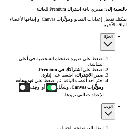
بالنسبة إلى:
مديري باقة اشتراك Premium للعائلة
يمكنك تفعيل إعدادات الفيديو ومؤثِّرات Canvas أو إيقافها لأعضاء
الباقة الآخرين.
الجوَّال
اضغط على صورة صفحتك الشخصية في أعلى
الشاشة.
اضغط على
اشتراكك في Premium
.
ضمن
الاشتراك
، اضغط على
إدارة
.
اختَر أحد أعضاء الباقة، ثم اضغط على
فيديوهات
ومؤثِّرات Canvas
، وشغِّل
أو أوقِف
الإعدادات التي تريدها.
الويب
انتقل إلى
صفحة الحساب
.