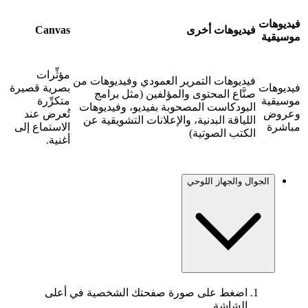
فيديوهات
فيديوهات أخرى
Canvas
موسيقية
مؤثِّرات
فيديوهات التمرير العمودي وفيديوهات من
فيديوهات
بصرية قصيرة
صنَّاع المحتوى والمؤلفين (مثل برامج
موسيقية
متكرِّرة
البودكاست المصحوبة بفيديو، وفيديوهات
وعروض
تُعرض عند
اللياقة البدنية، والإعلانات التشويقية عن
مباشرة
الاستماع إلى
الكتب الصوتية)
أغنية.
الجوال والجهاز اللوحي
اضغط على صورة صفحتك الشخصية في أعلى
الشاشة.