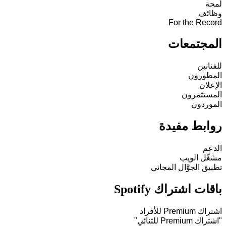
لمحة
وظائف
For the Record
المجتمعات
للفنانين
المطورون
الإعلان
المستثمرون
الموردون
روابط مفيدة
الدعم
مشغّل الويب
تطبيق الجوَّال المجاني
باقات اشتراك Spotify
اشتراك Premium للأفراد
"اشتراك Premium للثنائي"