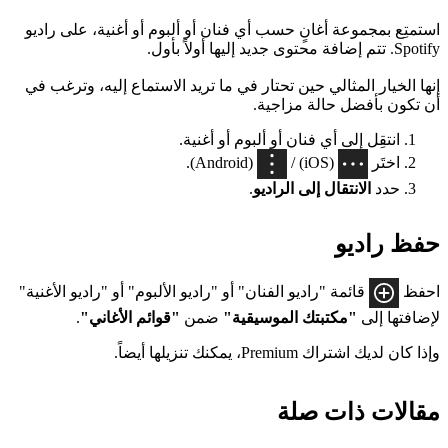
استمتِع بمجموعة أغانٍ حسب أي فنان أو ألبوم أو أغنية، على راديو
Spotify. تتم إضافة محتوى جديد إليها أولاً بأول.
إنها الخيار المثالي حين تحتار في ما تريد الاستماع إليه، وترغب في
أن تكون بأفضل حالة مزاجية.
انتقِل إلى أي فنان أو ألبوم أو أغنية.
اختَر
(iOS) /
(Android).
حدد
الانتقال إلى الراديو
.
حفظ راديو
احفظ
قائمة "راديو الفنان" أو "راديو الألبوم" أو "راديو الأغنية"
لإضافتها إلى
"مكتبتك الموسيقية"
ضمن
"قوائم الأغاني"
.
وإذا كان لديك اشتراك Premium، يمكنك تنزيلها أيضاً.
مقالات ذات صلة