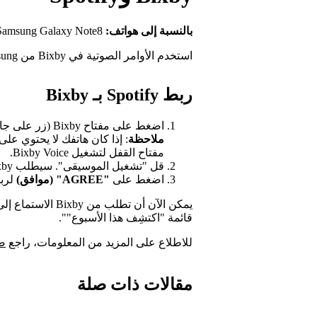
بالنسبة إلى هواتف:
Samsung Galaxy Note8 وS8 والأحدث منها.
استخدم الأوامر الصوتية في Bixby من Samsung للتحكم فيما يتم الاستماع إليه على Spotify.
ربط Spotify بـ Bixby
اضغط على مفتاح Bixby (زر على جانب هاتفك Samsung) لفتح أداة المساعدة Bixby.
ملاحظة
مفتاح القفل لتشغيل Bixby Voice.
قل "تشغيل الموسيقى". سيطلب Bixby إذناً للارتباط بحسابك على Spotify.
اضغط على
"AGREE" (موافق)
لربط Bixby و
يمكن الآن أن تطلب
قائمة "اكتشِف هذا الأسبوع"".
للاطلاع على المزيد من المعلومات، راجع
صف
مقالات ذات صلة