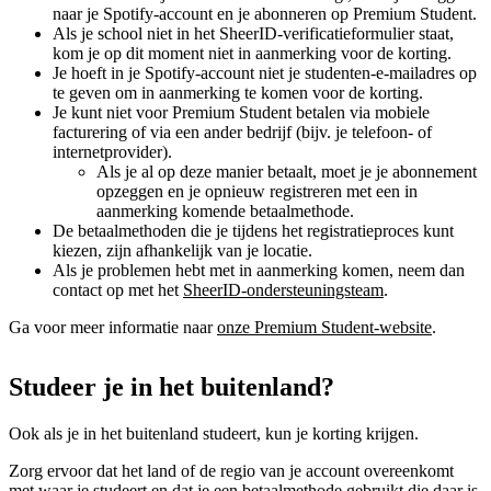
naar je Spotify-account en je abonneren op Premium Student.
Als je school niet in het SheerID-verificatieformulier staat,
kom je op dit moment niet in aanmerking voor de korting.
Je hoeft in je Spotify-account niet je studenten-e-mailadres op
te geven om in aanmerking te komen voor de korting.
Je kunt niet voor Premium Student betalen via mobiele
facturering of via een ander bedrijf (bijv. je telefoon- of
internetprovider).
Als je al op deze manier betaalt, moet je je abonnement
opzeggen en je opnieuw registreren met een in
aanmerking komende betaalmethode.
De betaalmethoden die je tijdens het registratieproces kunt
kiezen, zijn afhankelijk van je locatie.
Als je problemen hebt met in aanmerking komen, neem dan
contact op met het
SheerID-ondersteuningsteam
.
Ga voor meer informatie naar
onze Premium Student-website
.
Studeer je in het buitenland?
Ook als je in het buitenland studeert, kun je korting krijgen.
Zorg ervoor dat het land of de regio van je account overeenkomt
met waar je studeert en dat je een betaalmethode gebruikt die daar is