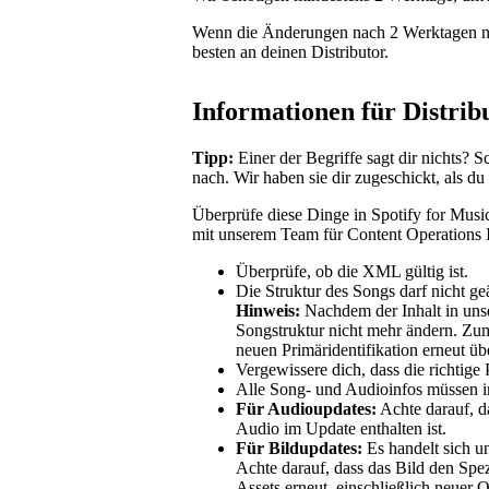
Wenn die Änderungen nach 2 Werktagen no
besten an deinen Distributor.
Informationen für Distrib
Tipp:
Einer der Begriffe sagt dir nichts? 
nach. Wir haben sie dir zugeschickt, als du 
Überprüfe diese Dinge in Spotify for Music
mit unserem Team für Content Operations 
Überprüfe, ob die XML gültig ist.
Die Struktur des Songs darf nicht ge
Hinweis:
Nachdem der Inhalt in unse
Songstruktur nicht mehr ändern. Zum
neuen Primäridentifikation erneut ü
Vergewissere dich, dass die richtige
Alle Song- und Audioinfos müssen i
Für Audioupdates:
Achte darauf, da
Audio im Update enthalten ist.
Für Bildupdates:
Es handelt sich u
Achte darauf, dass das Bild den Spezi
Assets erneut, einschließlich neuer Q