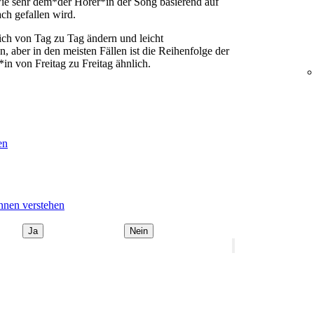
ie sehr dem*der Hörer*in der Song basierend auf
ch gefallen wird.
ich von Tag zu Tag ändern und leicht
 aber in den meisten Fällen ist die Reihenfolge der
in von Freitag zu Freitag ähnlich.
en
nnen verstehen
Ja
Nein