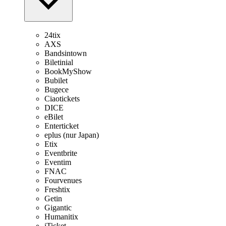
24tix
AXS
Bandsintown
Biletinial
BookMyShow
Bubilet
Bugece
Ciaotickets
DICE
eBilet
Enterticket
eplus (nur Japan)
Etix
Eventbrite
Eventim
FNAC
Fourvenues
Freshtix
Getin
Gigantic
Humanitix
iTicket