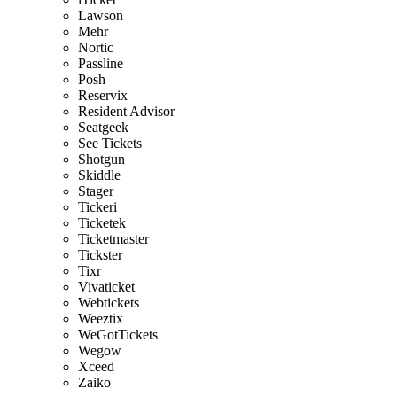
Lawson
Mehr
Nortic
Passline
Posh
Reservix
Resident Advisor
Seatgeek
See Tickets
Shotgun
Skiddle
Stager
Tickeri
Ticketek
Ticketmaster
Tickster
Tixr
Vivaticket
Webtickets
Weeztix
WeGotTickets
Wegow
Xceed
Zaiko