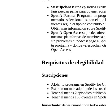
Suscripciones:
crea episodios exclu
fans puedan pagar para obtener acce
Spotify Partner Program:
un progr
mercados seleccionados, con el que l
fuentes según el tipo de contenido q
Obtén más información sobre Spotif
Spotify Open Access:
puedes ofrecer
nuestras plataformas de membresía a
sin problemas tu podcast pago a Spot
tu programa y donde ya escuchan ot
Open Access
Requisitos de elegibilidad
Suscripciones
Alojar tu programa en Spotify for Cr
Estar en un
mercado donde las suscri
Tener al menos 2 episodios publicad
Tener al menos 100 oyentes en Spotif
Importante:
debes cumplir con todos estos 