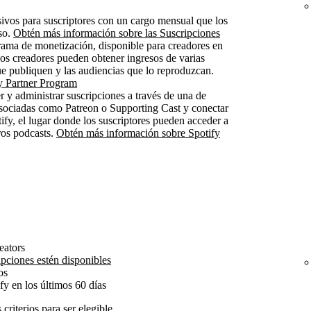
sivos para suscriptores con un cargo mensual que los
so.
Obtén más información sobre las Suscripciones
ama de monetización, disponible para creadores en
os creadores pueden obtener ingresos de varias
ue publiquen y las audiencias que lo reproduzcan.
y Partner Program
 y administrar suscripciones a través de una de
sociadas como Patreon o Supporting Cast y conectar
ify, el lugar donde los suscriptores pueden acceder a
ros podcasts.
Obtén más información sobre Spotify
eators
pciones estén disponibles
os
y en los últimos 60 días
criterios para ser elegible.