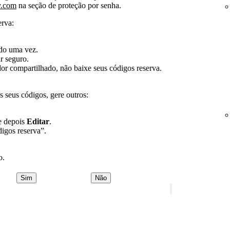
y.com
na seção de proteção por senha.
erva:
ado uma vez.
r seguro.
r compartilhado, não baixe seus códigos reserva.
 seus códigos, gere outros:
 depois
Editar
.
gos reserva”.
o.
Sim
Não