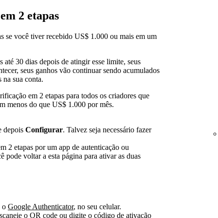
 em 2 etapas
pas se você tiver recebido US$ 1.000 ou mais em um
 até 30 dias depois de atingir esse limite, seus
ntecer, seus ganhos vão continuar sendo acumulados
s na sua conta.
ificação em 2 etapas para todos os criadores que
em menos do que US$ 1.000 por mês.
 depois
Configurar
. Talvez seja necessário fazer
 em 2 etapas por um app de autenticação ou
ê pode voltar a esta página para ativar as duas
o o
Google Authenticator
, no seu celular.
escaneie o QR code ou digite o código de ativação