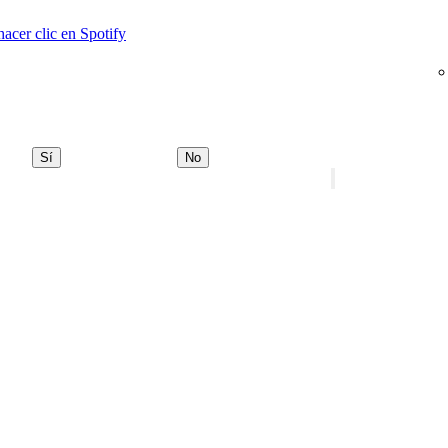
acer clic en Spotify
Sí
No