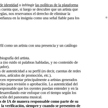
de identidad
o infringir
las políticas de la plataforma
 cuenta que, si luego se descubre que un artista que
reglas, nos reservamos el derecho de eliminar la
onfianza en la insignia como una señal fiable para los
rfil como un artista con una presencia y un catálogo
iografía del artista.
a (no ruido ni palabras habladas, y no contenido de
gador).
de autenticidad a su perfil (es decir, cuentas de redes
rtos, artículos de promoción, etc.).
ecen representar principalmente a artistas generados
bles para revisión o aprobación. La autenticidad del
 responsable que los oyentes puedan entender y en la
esarrollando este enfoque con el tiempo según los
lución del panorama musical.
as de IA de manera responsable como parte de su
a la verificación, siempre y cuando se presenten de