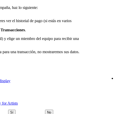
mpaña, haz lo siguiente:
es ver el historial de pago (si estás en varios
a
Transacciones
.
) y elige un miembro del equipo para recibir una
ada para una transacción, no mostraremos sus datos.
display
 for Artists
Sí
No