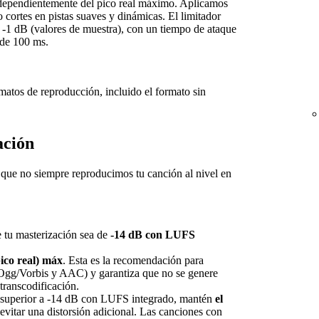
ndependientemente del pico real máximo. Aplicamos
o cortes en pistas suaves y dinámicas. El limitador
a -1 dB (valores de muestra), con un tiempo de ataque
 de 100 ms.
rmatos de reproducción, incluido el formato sin
ación
a que no siempre reproducimos tu canción al nivel en
e tu masterización sea de
-14 dB con LUFS
ico real) máx
. Esta es la recomendación para
gg/Vorbis y AAC) y garantiza que no se genere
 transcodificación.
s superior a -14 dB con LUFS integrado, mantén
el
evitar una distorsión adicional. Las canciones con