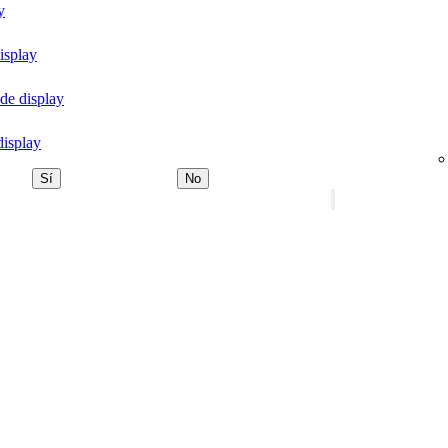
y
isplay
de display
display
Sí
No