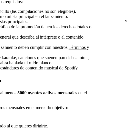
s requisitos:
cillo (las compilaciones no son elegibles).
mo artista principal en el lanzamiento.
stas principales.
gráfico de la promoción tienen los derechos totales o
neral que describa al intérprete o al contenido
lanzamiento deben cumplir con nuestros
Términos y
karaoke, canciones que suenen parecidas a otras,
labra hablada ni ruido blanco.
estándares de contenido musical de Spotify.
?
s al menos
5000 oyentes activos mensuales
en el
ivos mensuales en el mercado objetivo:
ado al que quieres dirigirte.