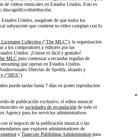
ción de videos musicales en Estados Unidos. Esto es
o discográfico/distribución.
n Estados Unidos, asegúrate de que todos los
ical subyacente que contiene tu video cumplan con lo
l Licensing Collective ("The MLC")
, la organización
ar a los compositores y editores por las
tados Unidos. ¡Unirse es fácil y gratuito!
n The MLC
para comenzar a recaudar regalías de
e streaming que operan en Estados Unidos.
Audiovisuales Directas de Spotify, alojado y
cy ("HFA")
.
ideo puede tardar hasta 7 días en poder reproducirse
erdo de publicación exclusivo, el editor musical
s musicales en
sociedades de recaudación
de todo el
 Agency para los servicios administrativos.
 con el negocio de la publicación musical o las
ecomendamos que exploren administradores de
ongtrust
o
Tunecore Publishing Administration
para