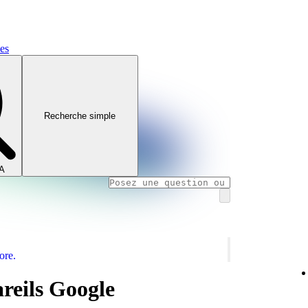
mes
Recherche simple
IA
ore.
areils Google