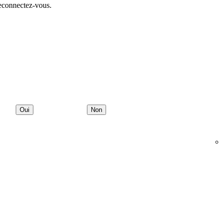
econnectez-vous.
Oui
Non