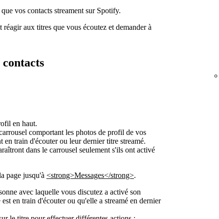
 que vos contacts streament sur Spotify.
 réagir aux titres que vous écoutez et demander à
s contacts
fil en haut.
 carrousel comportant les photos de profil de vos
t en train d'écouter ou leur dernier titre streamé.
aîtront dans le carrousel seulement s'ils ont activé
la page jusqu'à
<strong>Messages</strong>
.
rsonne avec laquelle vous discutez a activé son
le est en train d'écouter ou qu'elle a streamé en dernier
 le titre pour effectuer différentes actions :