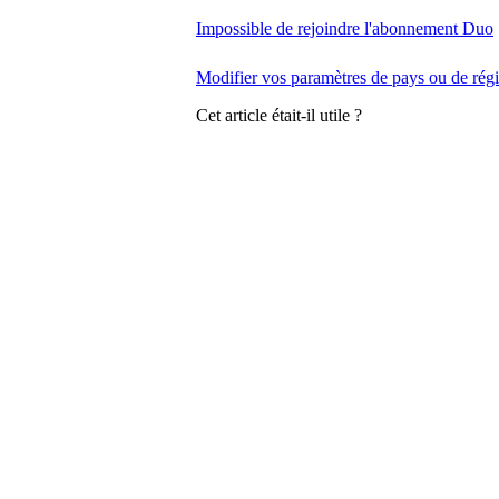
Impossible de rejoindre l'abonnement Duo
Modifier vos paramètres de pays ou de rég
Cet article était-il utile ?