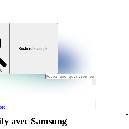
Recherche simple
IA
ore.
tify avec Samsung