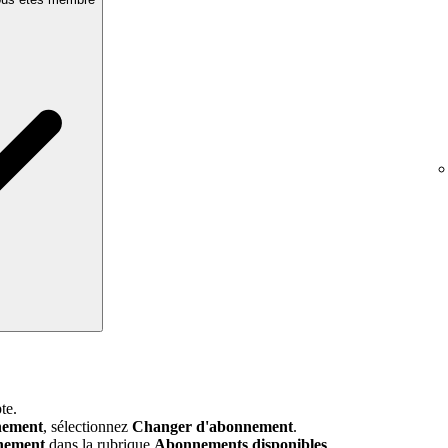
te.
nement
, sélectionnez
Changer d'abonnement
.
nement
dans la rubrique
Abonnements disponibles
.