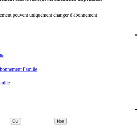
nement peuvent uniquement changer d'abonnement
lle
'abonnement Famille
mille
Oui
Non