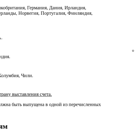
икобритания, Германия, Дания, Ирландия,
ерланды, Норвегия, Португалия, Финляндия,
.
ндия.
Колумбия, Чили.
трану выставления счета.
олжна быть выпущена в одной из перечисленных
иям