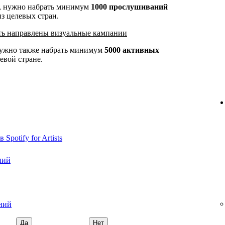
и, нужно набрать минимум
1000 прослушиваний
из целевых стран.
ыть направлены визуальные кампании
нужно также набрать минимум
5000 активных
евой стране.
Spotify for Artists
ний
ний
Да
Нет