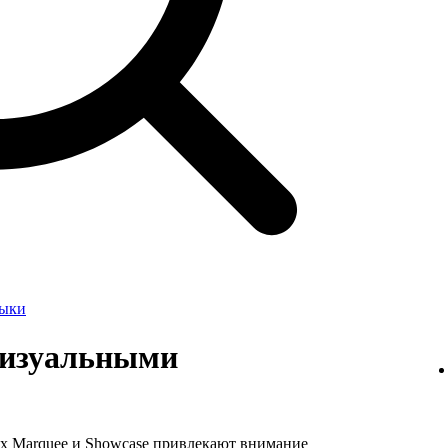
зыки
визуальными
х Marquee и Showcase привлекают внимание