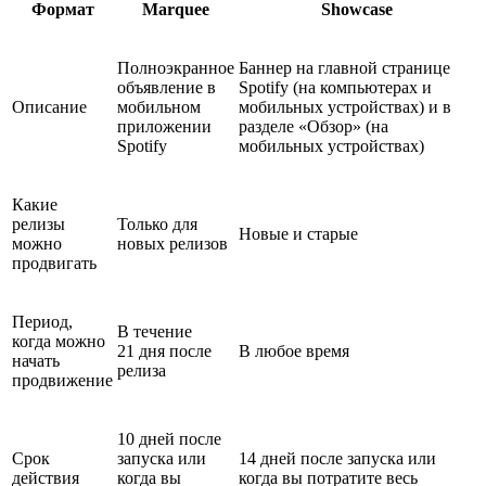
Формат
Marquee
Showcase
Полноэкранное
Баннер на главной странице
объявление в
Spotify (на компьютерах и
Описание
мобильном
мобильных устройствах) и в
приложении
разделе «Обзор» (на
Spotify
мобильных устройствах)
Какие
релизы
Только для
Новые и старые
можно
новых релизов
продвигать
Период,
В течение
когда можно
21 дня после
В любое время
начать
релиза
продвижение
10 дней после
Срок
запуска или
14 дней после запуска или
действия
когда вы
когда вы потратите весь