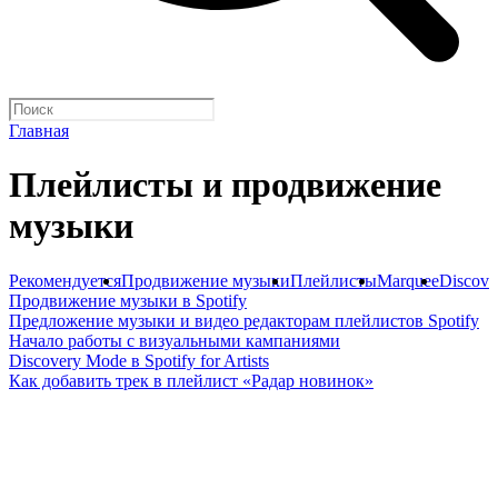
Главная
Плейлисты и продвижение
музыки
Рекомендуется
Продвижение музыки
Плейлисты
Marquee
Discove
Продвижение музыки в Spotify
Предложение музыки и видео редакторам плейлистов Spotify
Начало работы с визуальными кампаниями
Discovery Mode в Spotify for Artists
Как добавить трек в плейлист «Радар новинок»