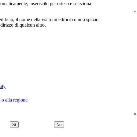
tomaticamente, inseriscilo per esteso e seleziona
edificio, il nome della via o un edificio o uno spazio
dirizzo di qualcun altro.
ily
 o alla regione
Sì
No