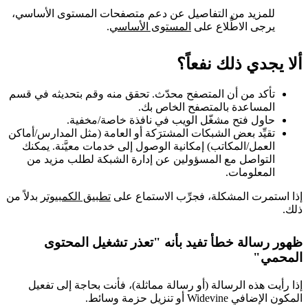
للمزيد من التفاصيل عن دعم متصفحات المستوى الأساسي،
يرجى الاطِّلاع على
المستوى الأساسي
.
ألا يجدي ذلك نفعاً؟
تأكد من أن المتصفح محدّث. تحقق منه وقم بتحديثه في قسم
المساعدة بالمتصفح الخاص بك.
حاول فتح مشغّل الويب في نافذة خاصة/مخفية.
تقيِّد بعض الشبكات المشترَكة أو العامة (مثل المدارس/أماكن
العمل/المكاتب) إمكانية الوصول إلى خدمات معيَّنة. يمكنك
التواصل مع المسؤولين عن إدارة الشبكة لطلب مزيد من
المعلومات.
إذا استمرت المشكلة، فجرِّب الاستماع على
تطبيق الكمبيوتر
بدلاً من
ذلك.
ظهور رسالة خطأ تفيد بأنه "تعذر تشغيل المحتوى
المحمي"
إذا رأيت هذه الرسالة (أو رسالة مماثلة)، فأنت بحاجة إلى تفعيل
المكون الإضافي Widevine أو تنزيل حزمة وسائط.