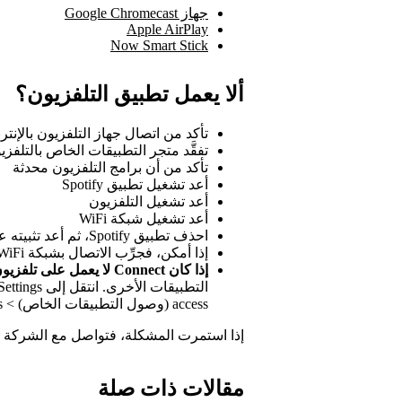
جهاز Google Chromecast
Apple AirPlay
Now Smart Stick
ألا يعمل تطبيق التلفزيون؟
تأكد من اتصال جهاز التلفزيون بالإنتر
تفقَّد متجر التطبيقات الخاص بالتلفزيون ب
تأكد من أن برامج التلفزيون محدثة
أعد تشغيل تطبيق Spotify
أعد تشغيل التلفزيون
أعد تشغيل شبكة WiFi
احذف تطبيق Spotify، ثم أعد تثبيته على التلفزيون
إذا أمكن، فجرِّب الاتصال بشبكة WiFi أخرى
إذا كان Connect لا يعمل على تلفزيون Android
access (وصول التطبيقات الخاص) > Display over other apps (الظهور أعلى التطبيقات)
إذا استمرت المشكلة، فتواصل مع الشركة ا
مقالات ذات صلة