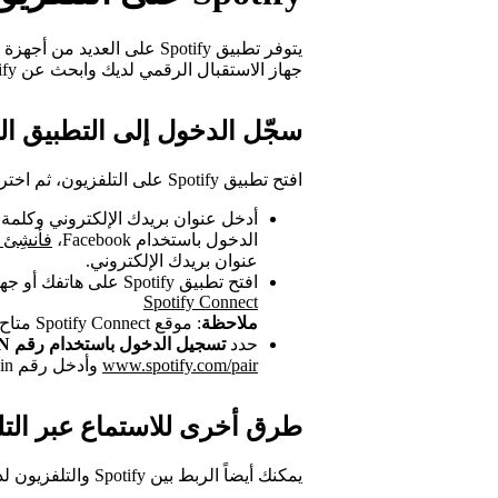
يتوفر تطبيق Spotify على العد
جهاز الاستقبال الرقمي لديك وابحث عن Spotify.
سجّل الدخول إلى التطبيق ا
افتح تطبيق Spotify على التلفزيون، ثم اختر إحدى الطرق التالية لتسجيل الدخول:
الدخول باستخدام Facebook،
فأنشِئ كل
عنوان بريدك الإلكتروني.
افتح تطبيق Spotify على هاتفك أو جهازك اللوحي، وابحث عن جهازك باستخدام ميزة
Spotify Connect
ملاحظة
: موقع Spotify Connect متاح باللغة الإنجليزية فقط.
حدد
تسجيل الدخول باستخدام رقم PIN
www.spotify.com/pair
وأدخل رقم pin الذي تراه على شاشتك
طرق أخرى للاستماع عبر التل
يمكنك أيضاً الربط بين Spotify والتلفزيون لديك من خلال هذه الأجهزة: