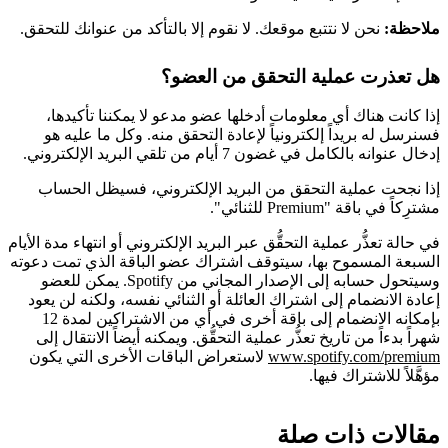
ملاحظة:
نحن لا نتتبع موقعك. لا نقوم إلا بالتأكد من عنوانك للتحقق.
هل تعذرت عملية التحقق من العضو؟
إذا كانت هناك أي معلومات أدخلها عضو مدعو لا يمكننا تأكيدها،
فسنرسل له بريداً إلكترونياً لإعادة التحقق منه. وكل ما عليه هو
إدخال عنوانه بالكامل في غضون 7 أيام من تلقي البريد الإلكتروني.
إذا نجحت عملية التحقق من البريد الإلكتروني، فسيظل الحساب
مشترِكاً في باقة "Premium للثنائي".
في حالة تعذُّر عملية التحقُّق عبر البريد الإلكتروني أو انتهاء مدة الأيام
السبعة المسموح بها، سيتوقف اشتراك عضو الباقة الذي تمت دعوته
وسيتحول حسابه إلى الإصدار المجاني من Spotify. يمكن للعضو
إعادة الانضمام إلى اشتراك العائلة أو الثنائي نفسه، ولكنه لن يعود
بإمكانه الانضمام إلى باقة أخرى في أي من الاشتراكين لمدة 12
شهراً بدءاً من تاريخ تعذُّر عملية التحقُّق. ويمكنه أيضاً الانتقال إلى
www.spotify.com/premium
لاستعراض الباقات الأخرى التي يكون
مؤهَّلاً للاشتراك فيها.
مقالات ذات صلة