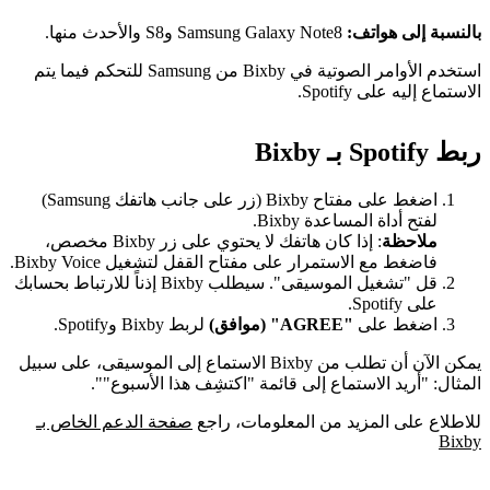
بالنسبة إلى هواتف:
Samsung Galaxy Note8 وS8 والأحدث منها.
استخدم الأوامر الصوتية في Bixby من Samsung للتحكم فيما يتم
الاستماع إليه على Spotify.
ربط Spotify بـ Bixby
اضغط على مفتاح Bixby (زر على جانب هاتفك Samsung)
لفتح أداة المساعدة Bixby.
ملاحظة
: إذا كان هاتفك لا يحتوي على زر Bixby مخصص،
فاضغط مع الاستمرار على مفتاح القفل لتشغيل Bixby Voice.
قل "تشغيل الموسيقى". سيطلب Bixby إذناً للارتباط بحسابك
على Spotify.
اضغط على
"AGREE" (موافق)
لربط Bixby وSpotify.
يمكن الآن أن تطلب من Bixby الاستماع إلى الموسيقى، على سبيل
المثال: "أريد الاستماع إلى قائمة "اكتشِف هذا الأسبوع"".
للاطلاع على المزيد من المعلومات، راجع
صفحة الدعم الخاص بـ
Bixby