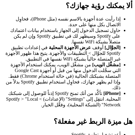
ألا يمكنك رؤية جهازك؟
إذا رأيت عدة أجهزة بالاسم نفسه (مثل iPhone)، فحاوِل
الاتصال بكل منها على حدة.
حاوِل تسجيل الدخول إلى الجهاز باستخدام بيانات اعتمادك
على Spotify وسيظهر لك في تطبيق Spotify وإن لم يكن
متصلاً بشبكة WiFi نفسها.
[الجوَّال]
أوقف
عرض الأجهزة المحلية
في إعدادات تطبيق
Spotify للجوَّال > التطبيقات والأجهزة. يتيح هذا ظهور الأجهزة
غير المتصلة حالياً بشبكة WiFi نفسها في التطبيق.
[مشغِّل الويب]
من مشغِّل الويب، يمكنك استخدام الأجهزة
التي سجَّلت الدخول منها من قبل أو أجهزة Google Cast
المتصلة بشبكتك الحالية (في حالة استخدام Chrome) فقط.
وإذا لم يظهر جهازك، فحاوِل استخدام تطبيق Spotify بدلاً من
ذلك.
[iPhone]
تأكَّد من أنك تمنح Spotify إذناً للوصول إلى شبكتك
المحلية. انتقِل إلى "Settings" (الإعدادات) > Spotify > "Local
Network" (الشبكة المحلية)، وفعِّل الخيار.
هل ميزة الربط غير مفعلة؟
أعد تشغيل تطبيق Spotify.