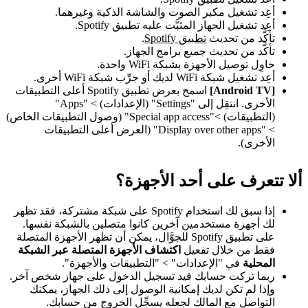
أعِد تشغيل مكبر الصوت والشاشة الذكية وغيرهما.
أعِد تشغيل الجهاز المثبَّت عليه تطبيق Spotify.
تأكَّد من تحديث
تطبيق Spotify
.
تأكَّد من تحديث جميع برامج الجهاز.
حاوِل توصيل الأجهزة بشبكة WiFi واحدة.
أعِد تشغيل شبكة WiFi لديك أو جرِّب شبكة WiFi أخرى.
[Android TV]
اسمح بعرض تطبيق Spotify أعلى التطبيقات
الأخرى. انتقِل إلى "Settings" (الإعدادات) > "Apps"
(التطبيقات) >"Special app access" (وصول التطبيقات الخاص)
> "Display over other apps" (العرض أعلى التطبيقات
الأخرى).
ألا تتعرف على أحد الأجهزة؟
إذا سبق لك استخدام Spotify على شبكة مشتركة، فقد تظهر
لك أجهزة مستخدمين آخرين كانوا متصلين بالشبكة نفسها.
على تطبيق Spotify للجوَّال، يمكن أن تظهر الأجهزة المتصلة
فقط من خلال تفعيل
اكتشاف الأجهزة المتصلة عبر الشبكة
المحلية
في "الإعدادات" > "التطبيقات والأجهزة".
ربما تركت حسابك قيد تسجيل الدخول على جهاز شخص آخر.
وإذا لم تكن لديك إمكانية الوصول إلى ذلك الجهاز، يمكنك
التواصل مع المالك لجعله يسجِّل الخروج من حسابك.