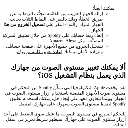
يمكنك أيضاً:
إزالة الجهاز الغريب من القائمة لتجنُّب الربط به عن
طريق الخطأ، وذلك بالنقر على النقاط الثلاث بجانب
الجهاز المراد إزالته > النقر على
تسجيل الخروج من هذا
الجهاز
.
إلغاء ربط حسابك على Spotify من خلال تطبيق الشركة
المصنِّعة، مثل Amazon Alexa.
تسجيل الخروج من جميع الأجهزة على
صفحة حسابك
.
ولزيادة الأمان، يمكنك
إعادة تعيين كلمة مرورك
.
ألا يمكنك تغيير مستوى الصوت من جهازك
الذي يعمل بنظام التشغيل iOS؟
لقد أوقفت Apple التكنولوجيا التي تمكِّن Spotify من التحكم في
مستوى صوت الأجهزة المتصلة باستخدام أزرار مستوى الصوت في
الجهاز. وبينما نتعاون معها على إيجاد حل، يمكنك استخدام تطبيق
Spotify لضبط مستوى الصوت بسهولة على جهازك المتصل.
للتحكم السريع في مستوى الصوت، ما عليك سوى الضغط على أحد
أزرار مستوى الصوت على جهازك. سيظهر شريط تمرير في أسفل
الشاشة.