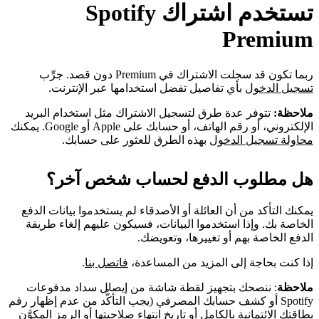
تستخدم اشتراك Spotify
Premium
ربما تكون قد سجلت الاشتراك في Premium دون قصد. جرِّب
تسجيل الدخول
بأي تفاصيل تفضل استخدامها عبر الإنترنت.
ملاحظة:
تتوفر عدة طرق لتسجيل الاشتراك مثل استخدام البريد
الإلكتروني، أو رقم الهاتف، أو حسابك على Apple أو Google. يمكنك
محاولة تسجيل الدخول
بهذه الطرق للعثور على حسابك.
هل مطلوب الدفع لحساب شخص آخر؟
يمكنك التأكد من أن العائلة أو الأصدقاء لم يستخدموا بيانات الدفع
الخاصة بك. وإذا استخدموا البيانات، فسيكون عليهم إلغاء طريقة
الدفع الخاصة بهم أو تغييرها، وتعويضك.
إذا كنت بحاجة إلى المزيد من المساعدة،
فاتصل بنا
.
ملاحظة
: ننصحك بتجهيز لقطة شاشة من إيصال سداد مدفوعات
Spotify أو كشف حسابك المصرفي (يجب التأكُّد من عدم إظهار رقم
بطاقتك الائتمانية بالكامل أو تاريخ انتهاء صلاحيتها أو الرمز المكوَّن