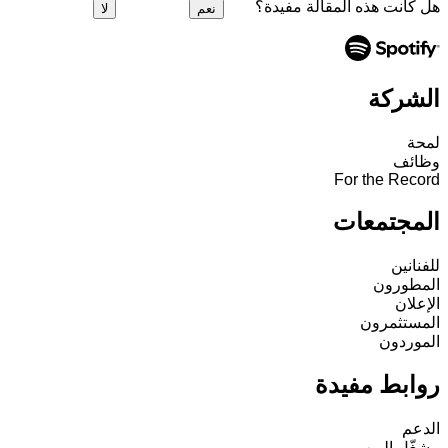
هل كانت هذه المقالة مفيدة؟
نعم
لا
الشركة
لمحة
وظائف
For the Record
المجتمعات
للفنانين
المطورون
الإعلان
المستثمرون
الموردون
روابط مفيدة
الدعم
مشغّل الويب