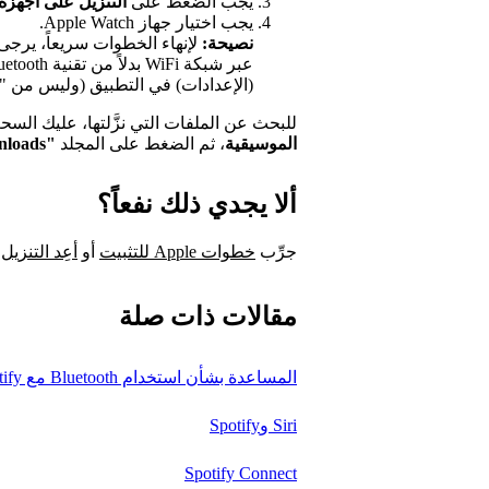
يجب الضغط على
التنزيل على أجهزة
يجب اختيار جهاز Apple Watch.
نصيحة:
(الإعدادات) في التطبيق (وليس من "Control Center" (مركز التحكم)).
للبحث عن الملفات التي نزَّلتها، عليك ال
الموسيقية
، ثم الضغط على المجلد
"Downloads" (ملفات تم تنزيلها)
ألا يجدي ذلك نفعاً؟
جرِّب
خطوات Apple للتثبيت
أو
أعِد التنزيل
.
مقالات ذات صلة
المساعدة بشأن استخدام Bluetooth مع Spotify
Siri وSpotify
Spotify Connect