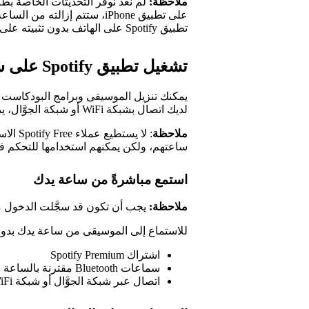
ملاحظة:
على تطبيق iPhone، ستتم إزالت
تطبيق Spotify على الهاتف بدون تثبيته على الساعة.
تشغيل تطبيق Spotify على ساعة Apple Watch
يمكنك تنزيل الموسيقى وبرامج البودكاست وا
لديك اتصال بشبكة WiFi أو شبكة الجوَّال، يمكنك أيضاً الاستماع إلى المحتوى بدون تنزيله مسبقاً.
ملاحظة
: لا يس
ساعتهم، ولكن يمكنهم استخدامها للتحكم في تطبيق Spotify على ال
استمع مباشرةً من ساعة يدك
ملاحظة:
يجب أن تكون قد سجَّلت الدخول مسبقاً إلى حسابك
للاستماع إلى الموسيقى من ساعة يدك بدون 
اشتراك Spotify Premium
سماعات Bluetooth مقترنة بالساعة
اتصال عبر شبكة الجوَّال أو شبكة WiFi