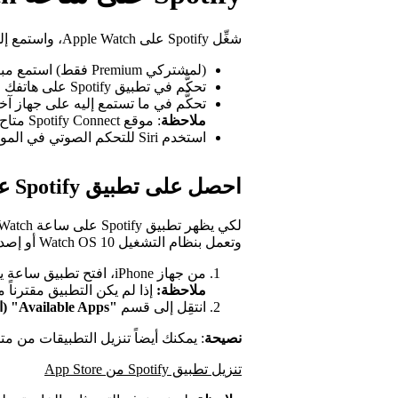
شغِّل Spotify على Apple Watch، واستمع إلى الموسيقى من ساعة يدك.
(لمشتركي Premium فقط) استمع مباشرة من ساعة يدك عبر الإنترنت أو بدونه
تحكَّم في تطبيق Spotify على هاتفك من ساعة يدك
تحكَّم في ما تستمع إليه على جهاز آ
ملاحظة
: موقع Spotify Connect متاح باللغة الإنجليزية فقط.
استخدم Siri للتحكم الصوتي في الموسيقى وملفات البودكاست
احصل على تطبيق Spotify على ساعة Apple Watch
وتعمل بنظام التشغيل Watch OS 10 أو إصدار أحدث:
من جهاز iPhone، افتح تطبيق ساعة يدك.
ملاحظة:
إذا لم يكن التطبيق مقترناً مع ساعة Apple Watch، فسي
انتقِل إلى قسم
"Available Apps" (التطبيقات المتاحة)
نصيحة
: يمكنك أيضاً تنزيل التطبيقات من متجر App Store إلى ساعة e Watch
تنزيل تطبيق Spotify من App Store