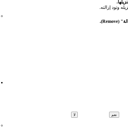
زيلها.
يله وتود إزالته.
 (Remove).
نعم
لا