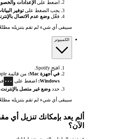
اضغط على
الإعدادات
والخصو
يجب الضغط على
توفير البيان
فعِّل
وضع عدم الاتصال بالإنتر
سيبقى أي شيء لم تقم بتنزيله مظللاً 
الكمبيوتر
افتح Spotify.
في أجهزة Mac:
من قائمة Apple في أعلى الشاشة، انقر على
Windows:
اضغط على
في
حدد
وضع غير متصل بالإنترنت
.
سيبقى أي شيء لم تقم بتنزيله مظللاً 
ألم يعد بإمكانك تنزيل أي مق
الآن؟