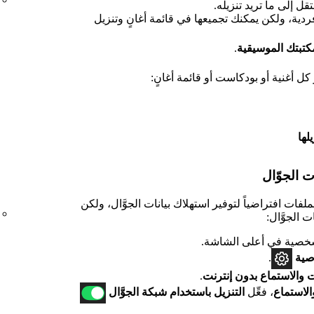
تقل إلى ما تريد تنزيله.
 فردية، ولكن يمكنك تجميعها في قائمة أغانٍ وتنزيل
كتبتك الموسيقية
.
كل أغنية أو بودكاست أو قائمة أغانٍ:
لها
ت الجوّال
S شبكة WiFi لتنزيل الملفات افتراضياً لتوفير استهلاك بيانات الجوَّال، ولكن
 الجوَّال:
صية في أعلى الشاشة.
صية
.
ات والاستماع بدون إنترنت
.
والاستماع
، فعِّل
التنزيل باستخدام شبكة الجوَّال