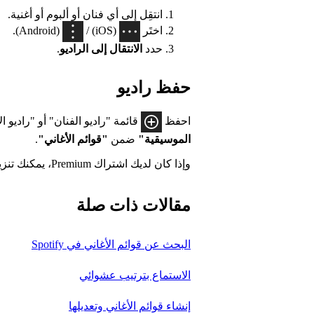
انتقِل إلى أي فنان أو ألبوم أو أغنية.
اختَر
(iOS) /
(Android).
حدد
الانتقال إلى الراديو
.
حفظ راديو
احفظ
قائمة "راديو الفنان" أو "راديو ال
الموسيقية"
ضمن
"قوائم الأغاني"
.
وإذا كان لديك اشتراك Premium، يمكنك تنزيلها أيضاً.
مقالات ذات صلة
البحث عن قوائم الأغاني في Spotify
الاستماع بترتيب عشوائي
إنشاء قوائم الأغاني وتعديلها