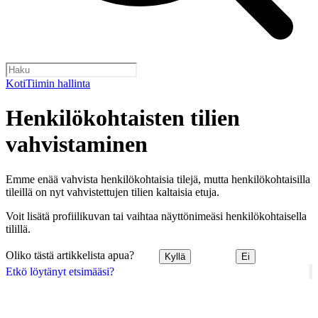
Koti
Tiimin hallinta
Henkilökohtaisten tilien
vahvistaminen
Emme enää vahvista henkilökohtaisia tilejä, mutta henkilökohtaisilla
tileillä on nyt vahvistettujen tilien kaltaisia etuja.
Voit lisätä profiilikuvan tai vaihtaa näyttönimeäsi henkilökohtaisella
tilillä.
Oliko tästä artikkelista apua?
Kyllä
Ei
Etkö löytänyt etsimääsi?